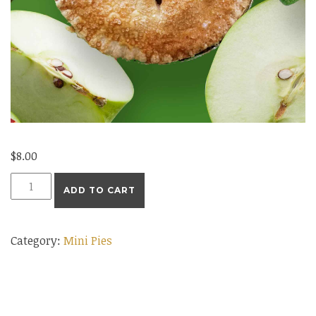
$
8.00
Mini
ADD TO CART
Apple
Pie
Category:
Mini Pies
quantity