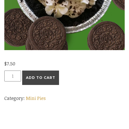
$
7.50
Mini
ADD TO CART
Oreo
Cream
Category:
Mini Pies
Pie
quantity